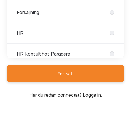
Försäljning
HR
HR-konsult hos Paragera
Fortsätt
Industri/tillverkning
Har du redan connectat?
Logga in
.
Inköp
IT