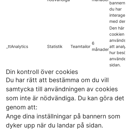
bannern nä
du har
interagerat
med den.
Den här
cookien
används fö
6
_ttAnalytics
Statistik
Teamtailor
att analyse
månader
hur besöka
använder
sidan.
Din kontroll över cookies
Du har rätt att bestämma om du vill
samtycka till användningen av cookies
som inte är nödvändiga. Du kan göra det
genom att:
Ange dina inställningar på bannern som
dyker upp när du landar på sidan.