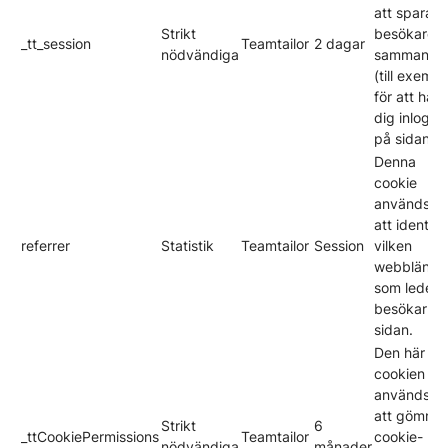
att spara e
Strikt
besökares
_tt_session
Teamtailor
2 dagar
nödvändiga
sammanha
(till exempe
för att hålla
dig inlogg
på sidan).
Denna
cookie
används fö
att identifi
referrer
Statistik
Teamtailor
Session
vilken
webblänk
som leder
besökarna t
sidan.
Den här
cookien
används fö
att gömma
Strikt
6
_ttCookiePermissions
Teamtailor
cookie-
nödvändiga
månader